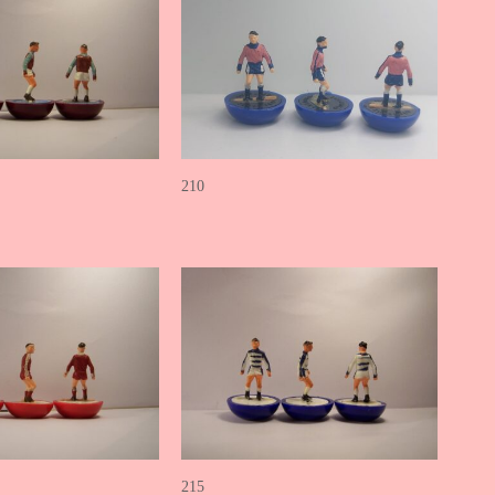
210
215