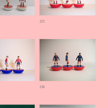
225
230