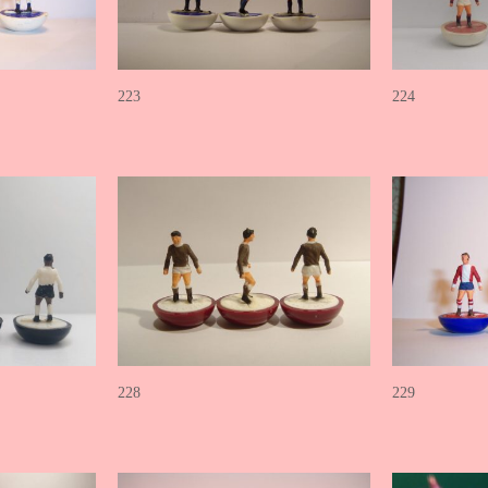
223
224
228
229