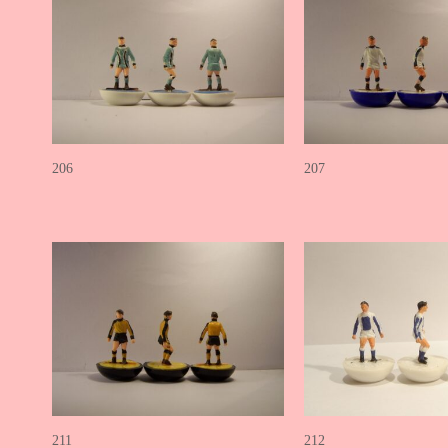
206
207
211
212