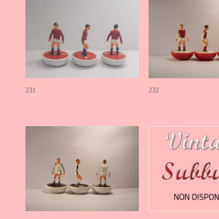
231
232