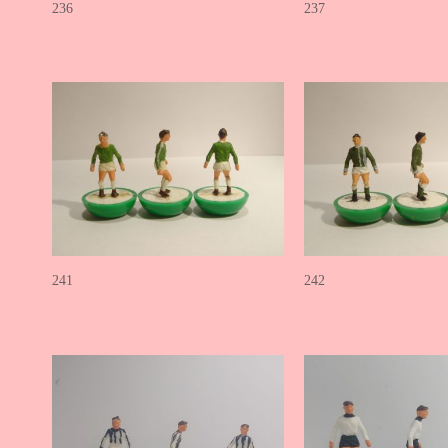
236
237
241
242