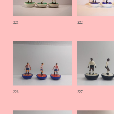
221
222
226
227