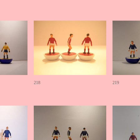
218
219