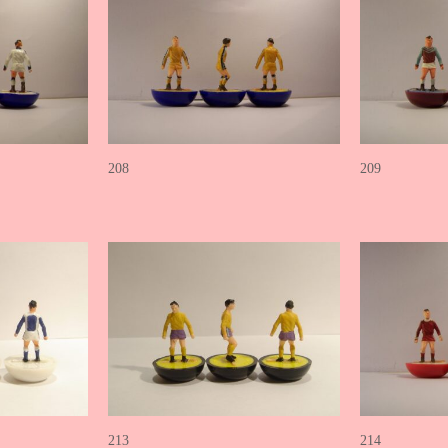
208
209
213
214