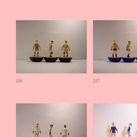
216
217