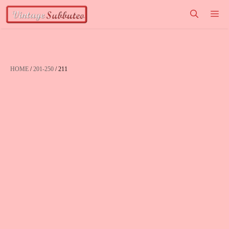
Vai
M
al
contenuto
HOME
/
201-250
/ 211