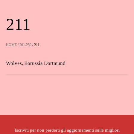
211
HOME
/
201-250
/ 211
Wolves, Borussia Dortmund
Iscriviti per non perderti gli aggiornamenti sulle migliori