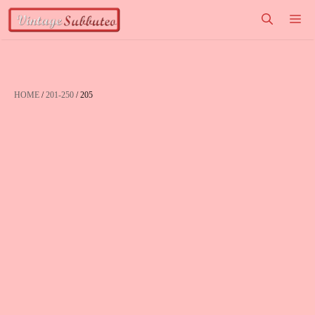
Vai
M
al
contenuto
HOME
/
201-250
/ 205