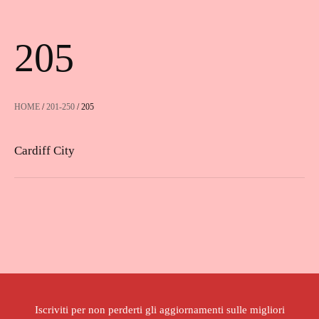
205
HOME
/
201-250
/ 205
Cardiff City
Iscriviti per non perderti gli aggiornamenti sulle migliori