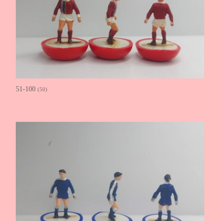
51-100
(50)