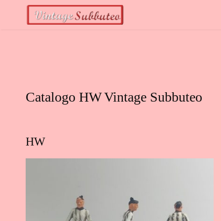
Vai
al
contenuto
Catalogo HW Vintage Subbuteo
HW