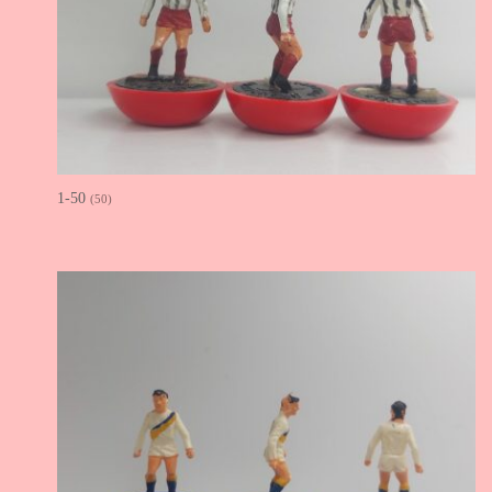
1-50
(50)