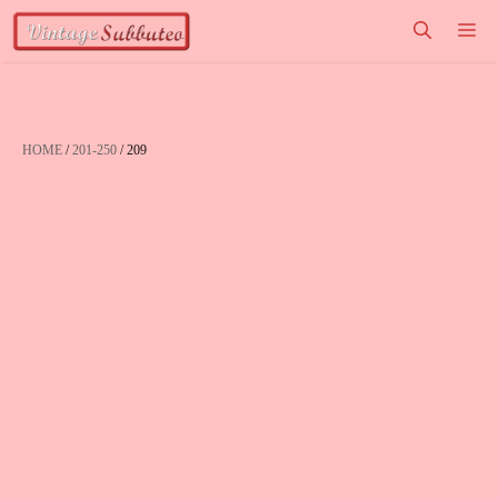
Vai
M
al
contenuto
HOME
/
201-250
/ 209