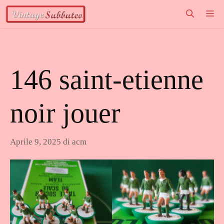
Vai
M
al
contenuto
146 saint-etienne
noir jouer
Aprile 9, 2025
di
acm