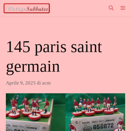
Vai
M
al
contenuto
145 paris saint
germain
Aprile 9, 2025
di
acm