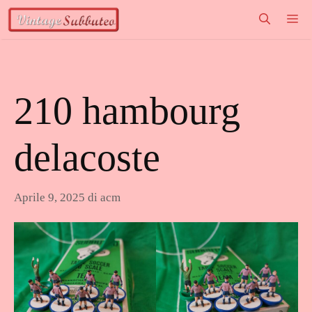
Vai
M
al
contenuto
210 hambourg
delacoste
Aprile 9, 2025
di
acm