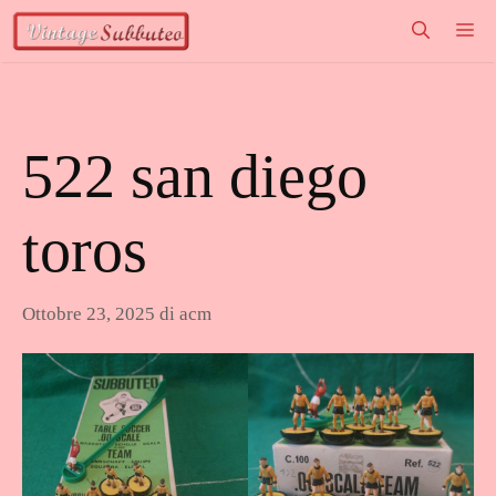
Vai
M
al
contenuto
522 san diego
toros
Ottobre 23, 2025
di
acm