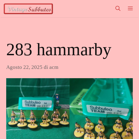
Vai
M
al
contenuto
283 hammarby
Agosto 22, 2025
di
acm