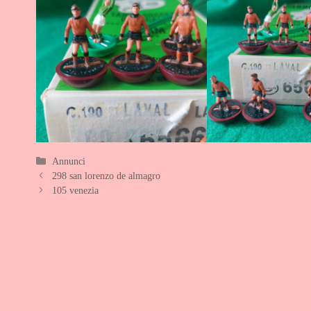
Categorie
Annunci
298 san lorenzo de almagro
105 venezia