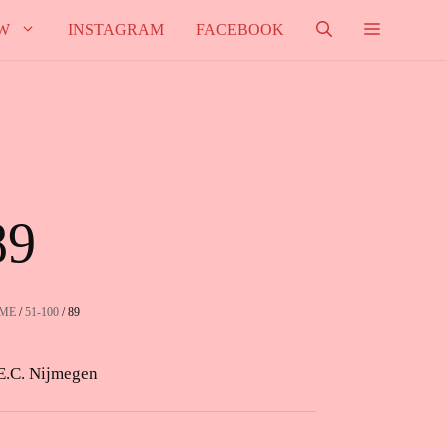
W
INSTAGRAM
FACEBOOK
89
ME
/
51-100
/ 89
E.C. Nijmegen