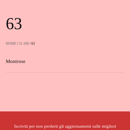
63
HOME
/
51-100
/ 63
Montrose
Iscriviti per non perderti gli aggiornamenti sulle migliori