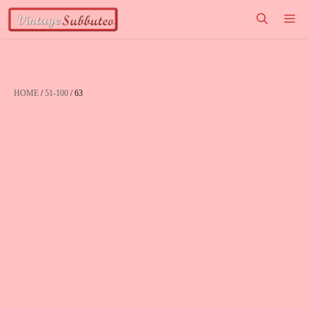
Vai
M
al
contenuto
HOME
/
51-100
/ 63