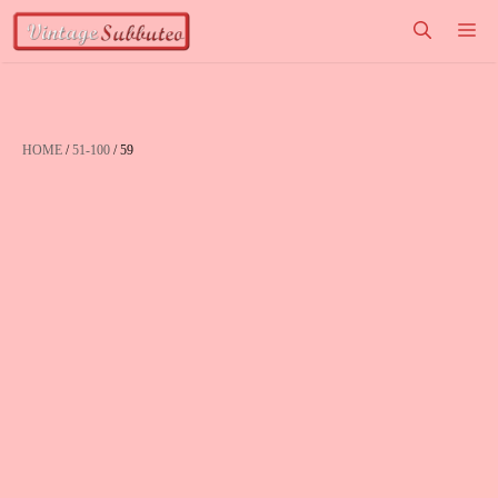
Vai
M
al
contenuto
HOME
/
51-100
/ 59