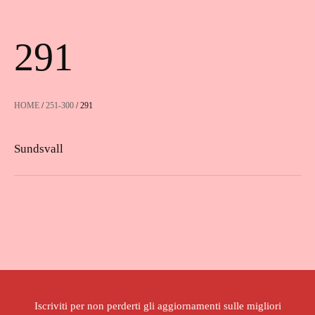
291
HOME
/
251-300
/ 291
Sundsvall
Iscriviti per non perderti gli aggiornamenti sulle migliori