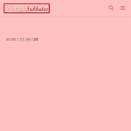
Vai
M
al
contenuto
HOME
/
251-300
/ 291