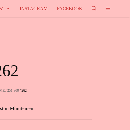
W
INSTAGRAM
FACEBOOK
262
ME
/
251-300
/ 262
ston Minutemen