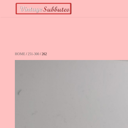
Vai
al
contenuto
HOME
/
251-300
/ 262