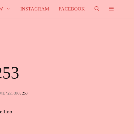
W
INSTAGRAM
FACEBOOK
253
ME
/
251-300
/ 253
ellino