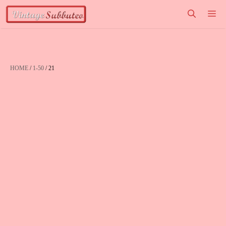
Vai
M
al
contenuto
HOME
/
1-50
/ 21