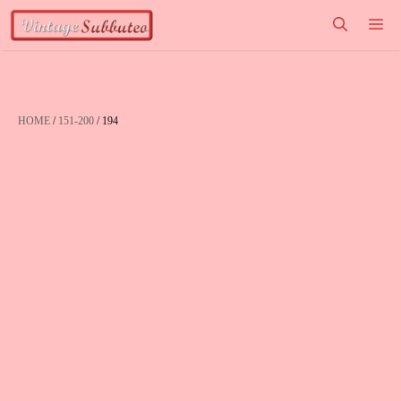
Vai
M
al
contenuto
HOME
/
151-200
/ 194