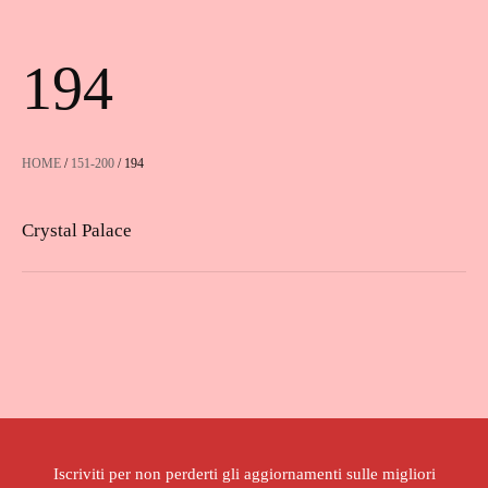
194
HOME
/
151-200
/ 194
Crystal Palace
Iscriviti per non perderti gli aggiornamenti sulle migliori