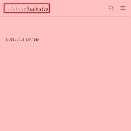
Vai
M
al
contenuto
HOME
/
101-150
/ 140