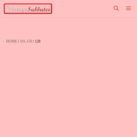
Vai
M
al
contenuto
HOME
/
101-150
/ 128