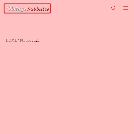
Vai
M
al
contenuto
HOME
/
101-150
/ 123