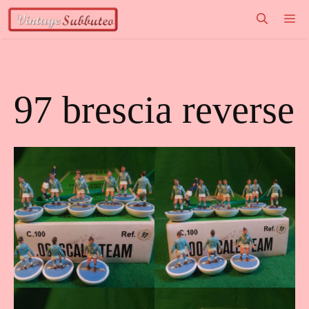
Vai
M
al
contenuto
97 brescia reverse