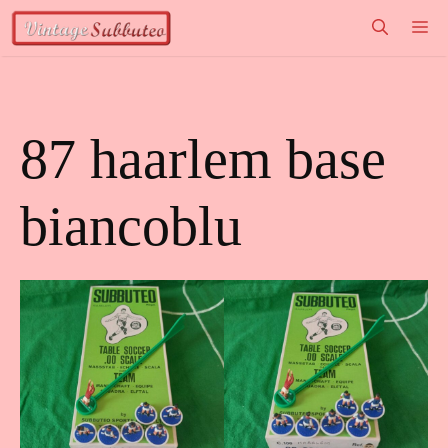
Vai
M
al
contenuto
87 haarlem base
biancoblu