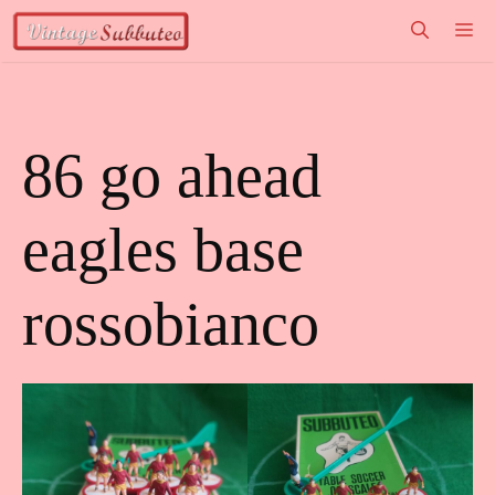
Vai
M
al
contenuto
86 go ahead
eagles base
rossobianco