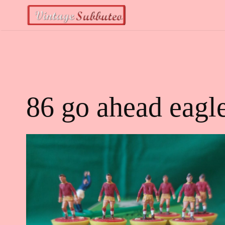
Vai
al
contenuto
86 go ahead eagle