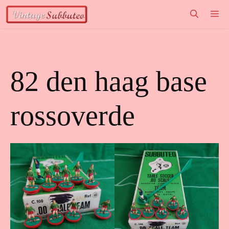
Vai
M
al
contenuto
82 den haag base
rossoverde