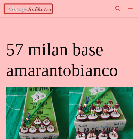
Vai
M
al
contenuto
57 milan base
amarantobianco