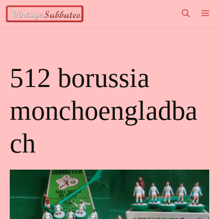
Vai
M
al
contenuto
512 borussia
monchoengladba
ch