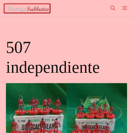
Vai
M
al
contenuto
507
independiente