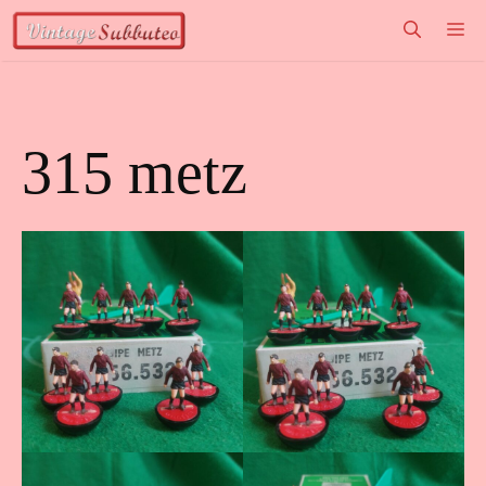
Vai
M
al
contenuto
315 metz