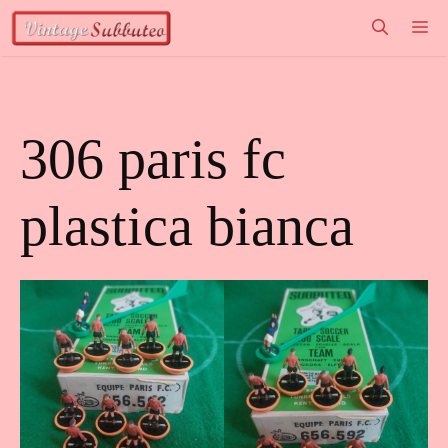
Vai
M
al
contenuto
306 paris fc
plastica bianca