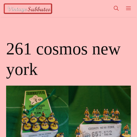
Vai
M
al
contenuto
261 cosmos new
york