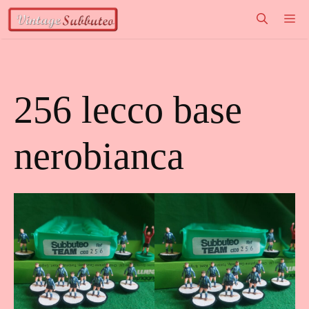
Vai
M
al
contenuto
256 lecco base
nerobianca