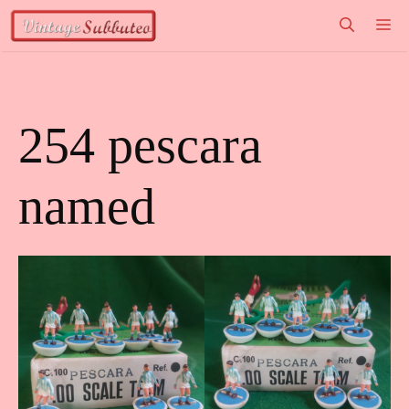
Vai
M
al
contenuto
254 pescara
named