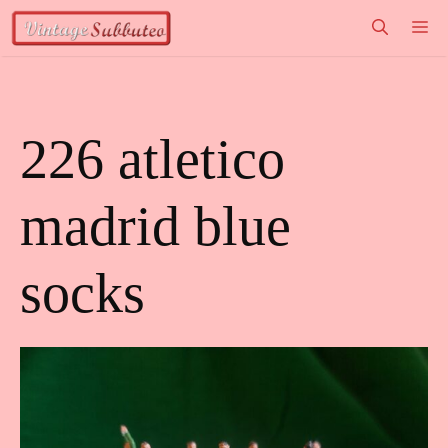
Vai
M
al
contenuto
226 atletico
madrid blue
socks