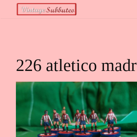
Vai
al
contenuto
226 atletico madr