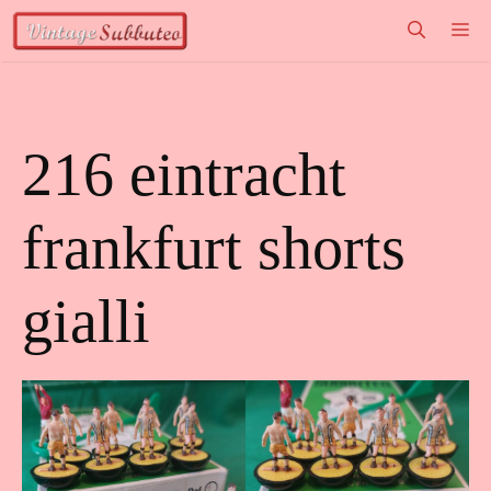
Vai
M
al
contenuto
216 eintracht
frankfurt shorts
gialli