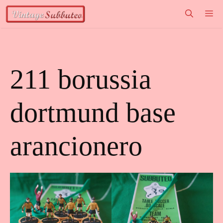
Vai
M
al
contenuto
211 borussia
dortmund base
arancionero