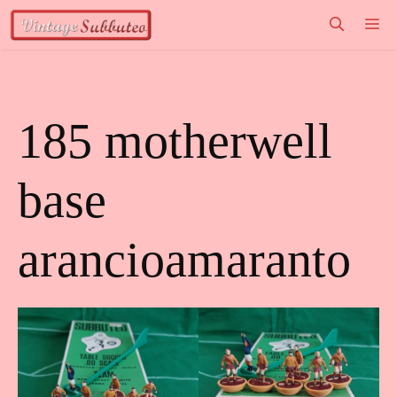
Vai
M
al
contenuto
185 motherwell
base
arancioamaranto