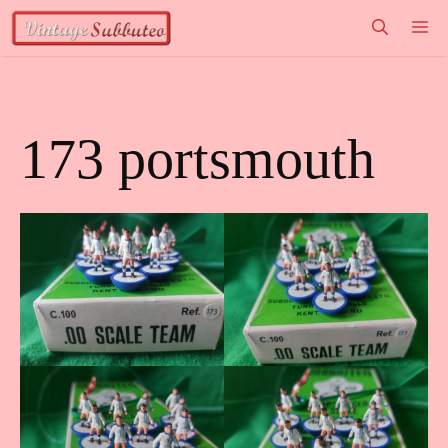
Vai
M
al
contenuto
173 portsmouth