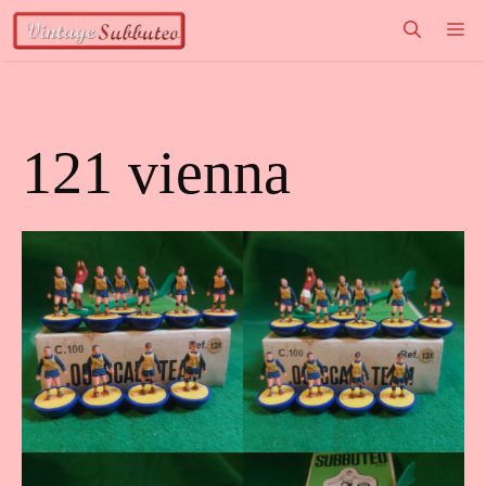
Vai
M
al
contenuto
121 vienna