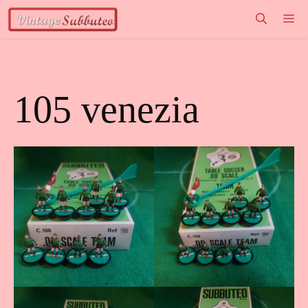
Vai
M
al
contenuto
105 venezia