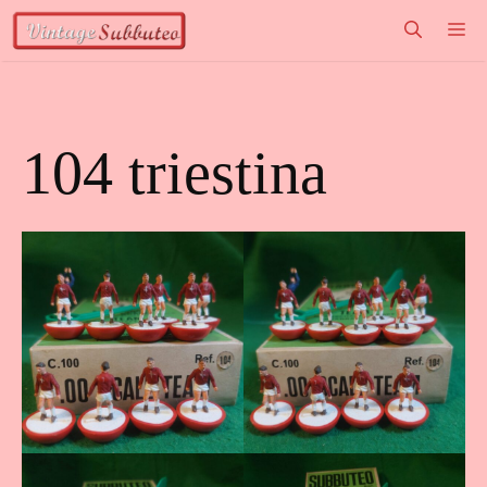
Vai
M
al
contenuto
104 triestina