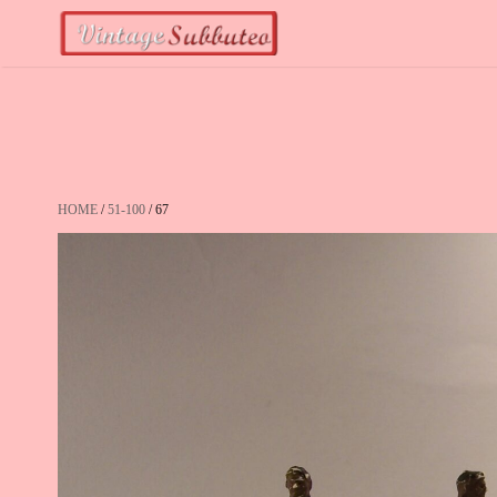
Vai
al
contenuto
HOME
/
51-100
/ 67