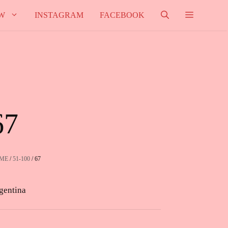
W
INSTAGRAM
FACEBOOK
67
ME
/
51-100
/ 67
gentina