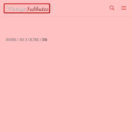
Vai
M
al
contenuto
HOME
/
301 E OLTRE
/ 356