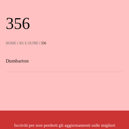
356
HOME
/
301 E OLTRE
/ 356
Dumbarton
Iscriviti per non perderti gli aggiornamenti sulle migliori