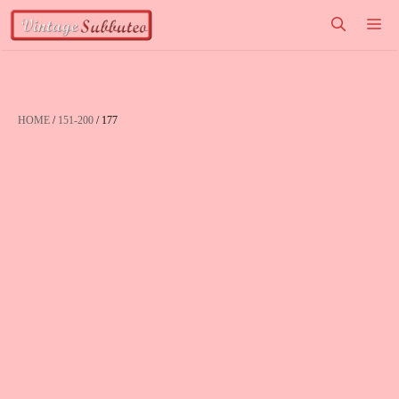
Vai
M
al
contenuto
HOME
/
151-200
/ 177