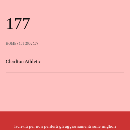
177
HOME
/
151-200
/ 177
Charlton Athletic
Iscriviti per non perderti gli aggiornamenti sulle migliori