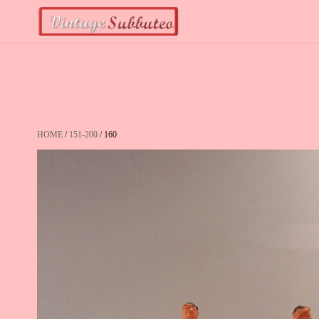
Vai
al
contenuto
HOME
/
151-200
/ 160