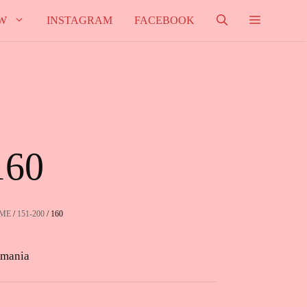
W
INSTAGRAM
FACEBOOK
160
ME
/
151-200
/ 160
mania