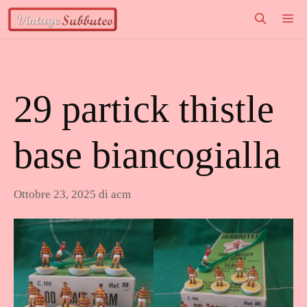
Vai
M
al
contenuto
29 partick thistle
base biancogialla
Ottobre 23, 2025
di
acm