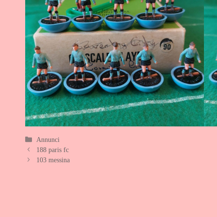
Categorie
Annunci
188 paris fc
103 messina